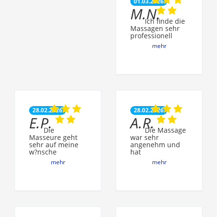
01.03.2026
M.N.
Ich finde die
Massagen sehr
professionell
mehr
28.02.2026
28.02.2026
E.P.
A.R.
Die
Die Massage
Masseure geht
war sehr
sehr auf meine
angenehm und
w?nsche
hat
mehr
mehr