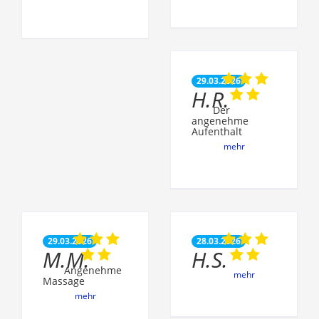
29.03.2026
H.R.
Der
angenehme
Aufenthalt
mehr
29.03.2026
28.03.2026
M.M.
H.S.
Angenehme
mehr
Massage
mehr