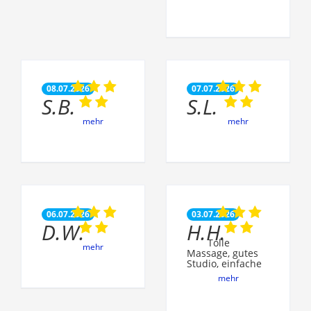
08.07.2026
07.07.2026
S.B.
S.L.
mehr
mehr
06.07.2026
03.07.2026
D.W.
H.H.
Tolle
mehr
Massage, gutes
Studio, einfache
mehr