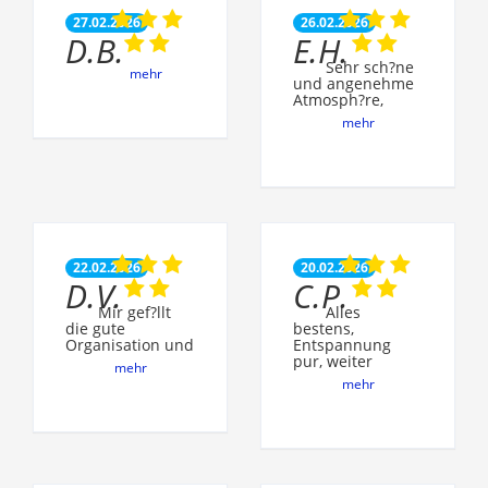
27.02.2026
26.02.2026
D.B.
E.H.
Sehr sch?ne
mehr
und angenehme
Atmosph?re,
mehr
22.02.2026
20.02.2026
D.V.
C.P.
Mir gef?llt
Alles
die gute
bestens,
Organisation und
Entspannung
pur, weiter
mehr
mehr