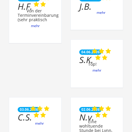
H.F.
J.B.
Von der
mehr
Terminvereinbarung
(sehr praktisch
mehr
04.06.2026
S.K.
Top!
mehr
03.06.2026
02.06.2026
C.S.
N.v.
Eine
mehr
wohltuende
Stunde bei Lynn,