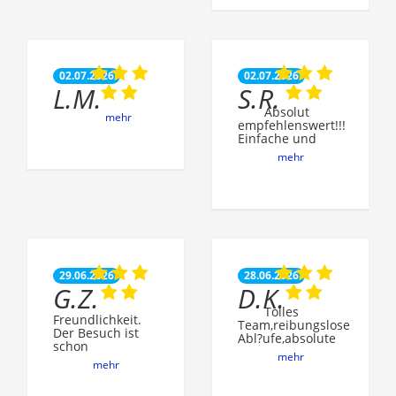
02.07.2026
02.07.2026
L.M.
S.R.
Absolut
mehr
empfehlenswert!!!
Einfache und
mehr
29.06.2026
28.06.2026
G.Z.
D.K.
Tolles
Freundlichkeit.
Team,reibungslose
Der Besuch ist
Abl?ufe,absolute
schon
mehr
mehr