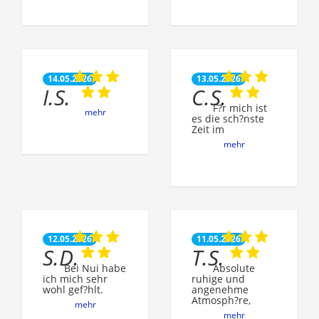
14.05.2026
13.05.2026
I.S.
C.S.
F?r mich ist
mehr
es die sch?nste
Zeit im
mehr
12.05.2026
11.05.2026
S.D.
T.S.
Bei Nui habe
Absolute
ich mich sehr
ruhige und
wohl gef?hlt.
angenehme
Atmosph?re,
mehr
mehr